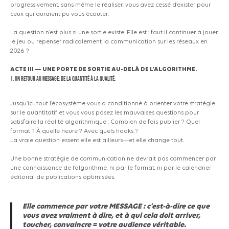
progressivement, sans même le réaliser, vous avez cessé d’exister pour
ceux qui auraient pu vous écouter.
La question n’est plus si une sortie existe. Elle est : faut-il continuer à jouer
le jeu ou repenser radicalement la communication sur les réseaux en
2026 ?
ACTE III — UNE PORTE DE SORTIE AU-DELÀ DE L’ALGORITHME.
1. Un retour au MESSAGE: de la quantité à la qualité.
Jusqu’ici, tout l’écosystème vous a conditionné à orienter votre stratégie
sur le quantitatif et vous vous posez les mauvaises questions pour
satisfaire la réalité algorithmique : Combien de fois publier ? Quel
format ? À quelle heure ? Avec quels hooks ?
La vraie question essentielle est ailleurs—et elle change tout.
Une bonne stratégie de communication ne devrait pas commencer par
une connaissance de l’algorithme, ni par le format, ni par le calendrier
éditorial de publications optimisées.
Elle commence par votre MESSAGE : c’est-à-dire ce que
vous avez vraiment à dire, et à qui cela doit arriver,
toucher, convaincre = votre audience véritable.