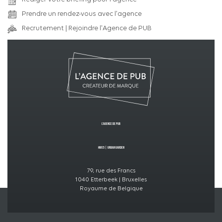
Prendre un rendez-vous avec l'agence
Recrutement | Rejoindre l'Agence de PUB
L’Agence de PUB
Hive5
|
Urban GardeN
79, rue des Francs
1040 Etterbeek | Bruxelles
Royaume de Belgique