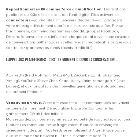
Repositionner les RP comme force d’amplification
: Les relations
publiques du XXIe siècle ne sont pas l’anti-digital. Elles activent les
connecteurs
—journalistes, influenceurs, décideurs—qui partagent
votre message directement auprès de leurs réseaux qualifiés. Presse
traditionnelle, communautés fermées
(Reddit,
groupes Facebook,
Discord, forums), cercles d’influence : chaque canal devient une cascade
de conversations authentiques. Et elles rendent monétisable ce que vous
construisez
(partnerships,
deals, talents, crédibilité).
L’appel aux plateformes : c’est le moment d’ouvir la conservation …
À LinkedIn
(Reid
Hoffman), Meta
(Mark
Zuckerberg), TikTok
(Zhang
Yiming), YouTube
(Steve
Chen, Chad Hurley, Karim Kamangar), X
(Jack
Dorsey), et aux fondateurs des nouvelles générations de plateformes
qui prônent l’éthique :
Vous aviez un rêve.
Créer des espaces où les communautés pouvaient
se connecter librement. Démocratiser la parole. Contourner les
gatekeepers. C’était l’idée initiale.
Mais regardez où nous en sommes. La majorité de vos créateurs sont en
rupture. Les communautés se fragmentent. Beaucoup envisagent
sérieusement de partir. Vos feeds se remplissent d’IA générique parce
que les humains ne peuvent plus tenir le rythme imposé. Et