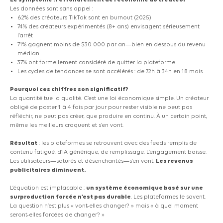
Les données sont sans appel :
62% des créateurs TikTok sont en burnout
(2025)
74% des créateurs expérimentés
(8+
ans) envisagent sérieusement
l’arrêt
71% gagnent moins de $30 000 par an—bien en dessous du revenu
médian
37% ont formellement considéré de quitter la plateforme
Les cycles de tendances se sont accélérés : de 72h à 34h en 18 mois
Pourquoi ces chiffres son significatif?
La quantité tue la qualité. C’est une loi économique simple. Un créateur
obligé de poster 1 à 4 fois par jour pour rester visible ne peut pas
réfléchir, ne peut pas créer, que produire en continu. À un certain point,
même les meilleurs craquent et s’en vont.
Résultat
: les plateformes se retrouvent avec des feeds remplis de
contenu fatigué, d’IA générique, de remplissage. L’engagement baisse.
Les utilisateurs—saturés et désenchantés—s’en vont.
Les revenus
publicitaires diminuent.
L’équation est implacable :
un système économique basé sur une
surproduction forcée n’est pas durable
. Les plateformes le savent.
La question n’est plus
« vont-elles
changer? » mais
« à
quel moment
seront-elles forcées de changer? »