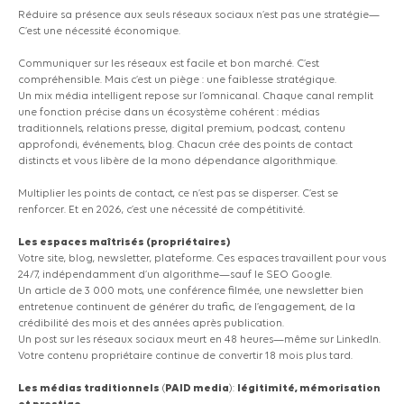
Réduire sa présence aux seuls réseaux sociaux n’est pas une stratégie—
C’est une nécessité économique.
Communiquer sur les réseaux est facile et bon marché. C’est
compréhensible. Mais c’est un piège : une faiblesse stratégique.
Un mix média intelligent repose sur l’omnicanal. Chaque canal remplit
une fonction précise dans un écosystème cohérent : médias
traditionnels, relations presse, digital premium, podcast, contenu
approfondi, événements, blog. Chacun crée des points de contact
distincts et vous libère de la mono dépendance algorithmique.
Multiplier les points de contact, ce n’est pas se disperser. C’est se
renforcer. Et en 2026, c’est une nécessité de compétitivité.
Les espaces maîtrisés
(propriétaires)
Votre site, blog, newsletter, plateforme. Ces espaces travaillent pour vous
24/7, indépendamment d’un algorithme—sauf le SEO Google.
Un article de 3 000 mots, une conférence filmée, une newsletter bien
entretenue continuent de générer du trafic, de l’engagement, de la
crédibilité des mois et des années après publication.
Un post sur les réseaux sociaux meurt en 48 heures—même sur LinkedIn.
Votre contenu propriétaire continue de convertir 18 mois plus tard.
Les médias traditionnels
(
PAID
media
):
légitimité, mémorisation