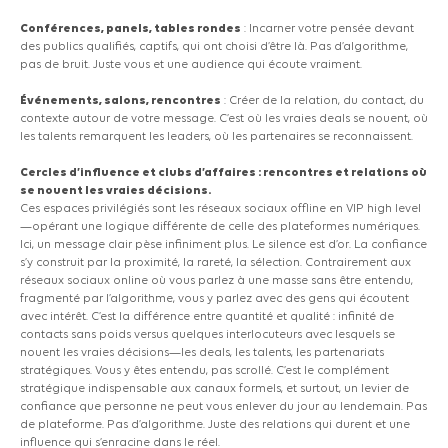
Conférences, panels, tables rondes
: Incarner votre pensée devant
des publics qualifiés, captifs, qui ont choisi d’être là. Pas d’algorithme,
pas de bruit. Juste vous et une audience qui écoute vraiment.
Événements, salons, rencontres
: Créer de la relation, du contact, du
contexte autour de votre message. C’est où les vraies deals se nouent, où
les talents remarquent les leaders, où les partenaires se reconnaissent.
Cercles d’influence et clubs d’affaires : rencontres et relations où
se nouent les vraies décisions.
Ces espaces privilégiés sont les réseaux sociaux offline en VIP high level
—opérant une logique différente de celle des plateformes numériques.
Ici, un message clair pèse infiniment plus. Le silence est d’or. La confiance
s’y construit par la proximité, la rareté, la sélection. Contrairement aux
réseaux sociaux online où vous parlez à une masse sans être entendu,
fragmenté par l’algorithme, vous y parlez avec des gens qui écoutent
avec intérêt. C’est la différence entre quantité et qualité : infinité de
contacts sans poids versus quelques interlocuteurs avec lesquels se
nouent les vraies décisions—les deals, les talents, les partenariats
stratégiques. Vous y êtes entendu, pas scrollé. C’est le complément
stratégique indispensable aux canaux formels, et surtout, un levier de
confiance que personne ne peut vous enlever du jour au lendemain. Pas
de plateforme. Pas d’algorithme. Juste des relations qui durent et une
influence qui s’enracine dans le réel.