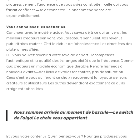
progressivement, l’audience que vous aviez construite—celle qui vous
faisait confiance—se déconnecte. Le phénomène s’accélère
exponentiellement.
Vous connaissez les scénarios.
Continuer avec le modèle actuel. Vous savez déjà ce qui arrivera : les
meilleurs créateurs s’en vont. Vos utilisateurs s’ennuient. Vos revenus
publicitaires chutent. C’est le début de l’obsolescence. Les cimetières des
plateformes d’hier.
Ou vous pouvez revenir à votre rêve de départ. Récompenser
l’authentique et la qualité des échanges plutôt que la fréquence. Donner
aux créateurs un modèle économique durable. Rendre les feeds à
nouveau vivants—des lieux de vraies rencontres, pas de saturation.
Ceux d’entre vous qui feront ce choix retrouveront la loyauté de leurs
créateurs et utilisateurs. Les autres deviendront exactement ce qu’ils
craignent : obsolètes.
Nous sommes arrivés au moment de bascule—Le switch
de l’algo! Le choix vous appartient
Et vous, votre contenu? Qu’en pensez-vous ? Pour qui produisez vous