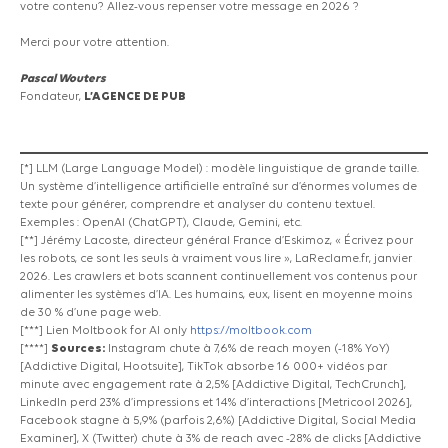
votre contenu? Allez-vous repenser votre message en 2026 ?
Merci pour votre attention.
Pascal Wouters
Fondateur,
L’AGENCE DE PUB
[*]
LLM
(Large
Language Model)
: modèle linguistique de grande taille.
Un système d’intelligence artificielle entraîné sur d’énormes volumes de
texte pour générer, comprendre et analyser du contenu textuel.
Exemples : OpenAI
(ChatGPT),
Claude, Gemini, etc.
[**] Jérémy Lacoste, directeur général France d’Eskimoz, « Écrivez pour
les robots, ce sont les seuls à vraiment vous lire », LaReclame.fr, janvier
2026. Les crawlers et bots scannent continuellement vos contenus pour
alimenter les systèmes d’IA. Les humains, eux, lisent en moyenne moins
de 30 % d’une page web.
[***] Lien Moltbook for AI only
https://moltbook.com
[****]
Sources:
Instagram chute à 7,6% de reach moyen
(-18%
YoY)
[Addictive
Digital, Hootsuite], TikTok absorbe 16 000+ vidéos par
minute avec engagement rate à 2,5%
[Addictive
Digital, TechCrunch],
LinkedIn perd 23% d’impressions et 14% d’interactions
[Metricool
2026],
Facebook stagne à 5,9%
(parfois
2,6%)
[Addictive
Digital, Social Media
Examiner], X
(Twitter)
chute à 3% de reach avec
-28%
de clicks
[Addictive