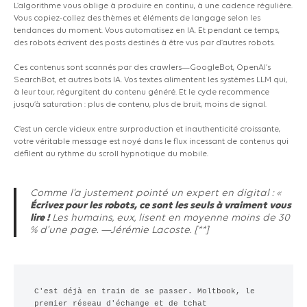
L’algorithme vous oblige à produire en continu, à une cadence régulière.
Vous copiez-collez des thèmes et éléments de langage selon les
tendances du moment. Vous automatisez en IA. Et pendant ce temps,
des robots écrivent des posts destinés à être vus par d’autres robots.
Ces contenus sont scannés par des crawlers—GoogleBot, OpenAI’s
SearchBot, et autres bots IA. Vos textes alimentent les systèmes LLM qui,
à leur tour, régurgitent du contenu généré. Et le cycle recommence
jusqu’à saturation : plus de contenu, plus de bruit, moins de signal.
C’est un cercle vicieux entre surproduction et inauthenticité croissante,
votre véritable message est noyé dans le flux incessant de contenus qui
défilent au rythme du scroll hypnotique du mobile.
Comme l’a justement pointé un expert en digital : «
Écrivez pour les robots, ce sont les seuls à vraiment vous
lire !
Les humains, eux, lisent en moyenne moins de 30
% d’une page. —
Jérémie Lacoste.
[**]
C'est déjà en train de se passer. Moltbook, le 
premier réseau d'échange et de tchat 