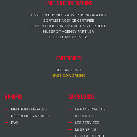
Labels & certifications
LINKEDIN BUSINESS ADVERTISING AGENCY
SORTLIST AGENCE CERTIFIÉE
HUBSPOT INBOUND MARKETING CERTIFIED
HUBSPOT AGENCY PARTNER
GOOGLE MYBUSINESS
Partenaires
BEECARD PRO
HIVE5 COWORKING
à propos
Carte du site
MENTIONS LÉGALES
LA PAGE D’ACCUEIL
RÉFÉRENCES & CASES
À PROPOS
FAQ
LES SERVICES
LE BRIEFING
LE BLOG DU PUB