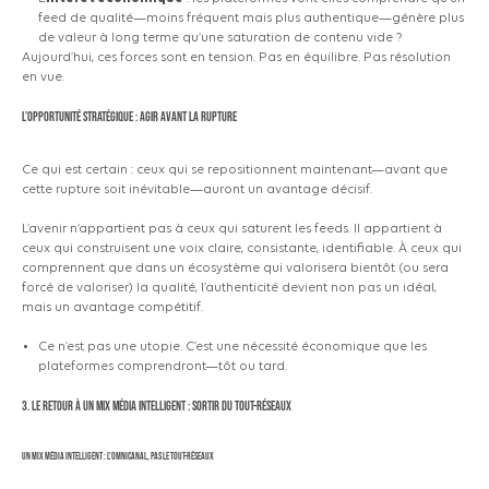
feed de qualité—moins fréquent mais plus authentique—génère plus
de valeur à long terme qu’une saturation de contenu vide ?
Aujourd’hui, ces forces sont en tension. Pas en équilibre. Pas résolution
en vue.
L’opportunité stratégique : agir avant la rupture
Ce qui est certain : ceux qui se repositionnent maintenant—avant que
cette rupture soit inévitable—auront un avantage décisif.
L’avenir n’appartient pas à ceux qui saturent les feeds. Il appartient à
ceux qui construisent une voix claire, consistante, identifiable. À ceux qui
comprennent que dans un écosystème qui valorisera bientôt
(ou
sera
forcé de valoriser) la qualité, l’authenticité devient non pas un idéal,
mais un avantage compétitif.
Ce n’est pas une utopie. C’est une nécessité économique que les
plateformes comprendront—tôt ou tard.
3. Le retour à un mix média intelligent : sortir du tout-réseaux
Un mix média intelligent : l’omnicanal, pas le tout-réseaux