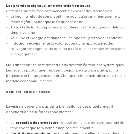
Les premiers signaux : une évolution en cours
Certaines plateformes commencent à explorer des alternatives :
LinkedIn a refondu son algorithme pour valoriser
« l’engagement
meaningful » plutôt que la fréquence brute
TikTok teste la récompense de la cohérence thématique au-delà du
simple volume
YouTube et Google ont annoncé une priorité : profondeur > vitesse
Instagram expérimente la valorisation du temps passé et des
sauvegardes
(signaux
de qualité) plutôt que les simples impressions
et engagement.
Mais attention : ce sont des tests, pas des transformations systémiques.
Les revenus publicitaires reposent toujours, en grande partie, sur la
fréquence et l’engagement brut. Changer cela remettrait en question le
modèle économique entier.
Le vrai enjeu : deux forces en tension.
L’avenir ne dépendra pas de la bienveillance des plateformes. Il
dépendra de deux forces concurrentes :
La
pression des créateurs
: à quel point les créateurs pourront-ils
tenir avant que le système n’implose réellement ?
L’
intérêt économique
: les plateformes vont-elles comprendre qu’un