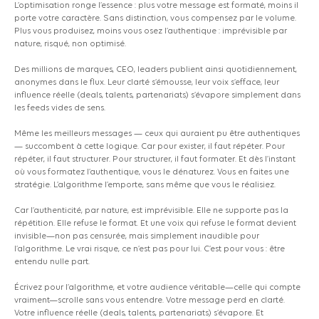
L’optimisation ronge l’essence : plus votre message est formaté, moins il
porte votre caractère. Sans distinction, vous compensez par le volume.
Plus vous produisez, moins vous osez l’authentique : imprévisible par
nature, risqué, non optimisé.
Des millions de marques, CEO, leaders publient ainsi quotidiennement,
anonymes dans le flux. Leur clarté s’émousse, leur voix s’efface, leur
influence réelle
(deals,
talents, partenariats) s’évapore simplement dans
les feeds vides de sens.
Même les meilleurs messages — ceux qui auraient pu être authentiques
— succombent à cette logique. Car pour exister, il faut répéter. Pour
répéter, il faut structurer. Pour structurer, il faut formater. Et dès l’instant
où vous formatez l’authentique, vous le dénaturez. Vous en faites une
stratégie. L’algorithme l’emporte, sans même que vous le réalisiez.
Car l’authenticité, par nature, est imprévisible. Elle ne supporte pas la
répétition. Elle refuse le format. Et une voix qui refuse le format devient
invisible—non pas censurée, mais simplement inaudible pour
l’algorithme. Le vrai risque, ce n’est pas pour lui. C’est pour vous : être
entendu nulle part.
Écrivez pour l’algorithme, et votre audience véritable—celle qui compte
vraiment—scrolle sans vous entendre. Votre message perd en clarté.
Votre influence réelle
(deals,
talents, partenariats) s’évapore. Et