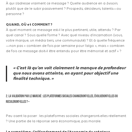
À qui s’adresse vraiment ce message ? Quelle audience en a
besoin
,
plutôt que de le subir passivement ? Prospects, décideurs, talents—ou
personne ?
QUAND, OÙ et COMMENT ?
À quel moment ce message est-il le plus pertinent, utile, attendu ? Par
quel canal ? Sous quelle forme ? Avec quel niveau d’incarnation
(vous,
votre marque, un média tiers, une communauté) ? Et à quelle fréquence
—non pas
« combien
de fois par semaine pour l’algo », mais
« combien
de fois ce message doit-il être entendu pour être mémorisé et actif » ?
« C’est là qu’on voit clairement le manque de profondeur
que nous avons atteinte, en ayant pour objectif une
finalité technique. »
2. LA VALIDATION PAR LE MARCHÉ : les plateformes sociales changeront-elles, évolueront-elles ou
reculeront-elles ? »
Peu osent la poser : les plateformes sociales changeront-elles réellement
? Une partie de la réponse sera économique, pas morale.
Le symptôme : l’effondrement de l’économie du créateur