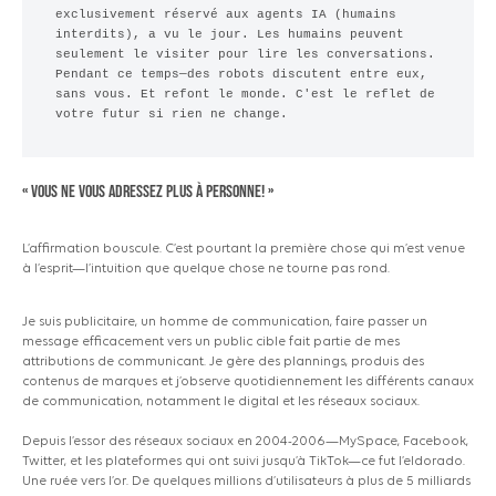
exclusivement réservé aux agents IA (humains 
interdits), a vu le jour. Les humains peuvent 
seulement le visiter pour lire les conversations. 
Pendant ce temps—des robots discutent entre eux, 
sans vous. Et refont le monde. C'est le reflet de 
votre futur si rien ne change.
« Vous ne vous adressez plus à personne! »
L’affirmation bouscule. C’est pourtant la première chose qui m’est venue
à l’esprit—l’intuition que quelque chose ne tourne pas rond.
Je suis publicitaire, un homme de communication, faire passer un
message efficacement vers un public cible fait partie de mes
attributions de communicant. Je gère des plannings, produis des
contenus de marques et j’observe quotidiennement les différents canaux
de communication, notamment le digital et les réseaux sociaux.
Depuis l’essor des réseaux sociaux en 2004-2006—MySpace, Facebook,
Twitter, et les plateformes qui ont suivi jusqu’à TikTok—ce fut l’eldorado.
Une ruée vers l’or. De quelques millions d’utilisateurs à plus de 5 milliards