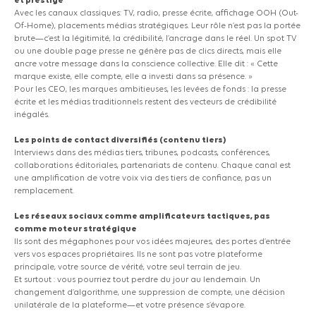
et prestige
Avec les canaux classiques: TV, radio, presse écrite, affichage OOH
(Out-
Of-Home),
placements médias stratégiques. Leur rôle n’est pas la portée
brute—c’est la légitimité, la crédibilité, l’ancrage dans le réel. Un spot TV
ou une double page presse ne génère pas de clics directs, mais elle
ancre votre message dans la conscience collective. Elle dit :
« Cette
marque existe, elle compte, elle a investi dans sa présence. »
Pour les CEO, les marques ambitieuses, les levées de fonds : la presse
écrite et les médias traditionnels restent des vecteurs de crédibilité
inégalés.
Les points de contact diversifiés
(contenu
tiers)
Interviews dans des médias tiers, tribunes, podcasts, conférences,
collaborations éditoriales, partenariats de contenu. Chaque canal est
une amplification de votre voix via des tiers de confiance, pas un
remplacement.
Les réseaux sociaux comme amplificateurs tactiques, pas
comme moteur stratégique
Ils sont des mégaphones pour vos idées majeures, des portes d’entrée
vers vos espaces propriétaires. Ils ne sont pas votre plateforme
principale, votre source de vérité, votre seul terrain de jeu.
Et surtout : vous pourriez tout perdre du jour au lendemain. Un
changement d’algorithme, une suppression de compte, une décision
unilatérale de la plateforme—et votre présence s’évapore.