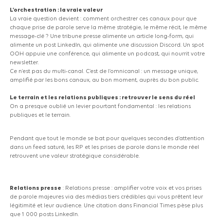
L’orchestration : la vraie valeur
La vraie question devient : comment orchestrer ces canaux pour que
chaque prise de parole serve la même stratégie, le même récit, le même
message-clé ? Une tribune presse alimente un article long-form, qui
alimente un post LinkedIn, qui alimente une discussion Discord. Un spot
OOH appuie une conférence, qui alimente un podcast, qui nourrit votre
newsletter.
Ce n’est pas du multi-canal. C’est de l’omnicanal : un message unique,
amplifié par les bons canaux, au bon moment, auprès du bon public.
Le terrain et les relations publiques : retrouver le sens du réel
On a presque oublié un levier pourtant fondamental : les relations
publiques et le terrain.
Pendant que tout le monde se bat pour quelques secondes d’attention
dans un feed saturé, les RP et les prises de parole dans le monde réel
retrouvent une valeur stratégique considérable.
Relations presse
: Relations presse : amplifier votre voix et vos prises
de parole majeures via des médias tiers crédibles qui vous prêtent leur
légitimité et leur audience. Une citation dans Financial Times pèse plus
que 1 000 posts LinkedIn.