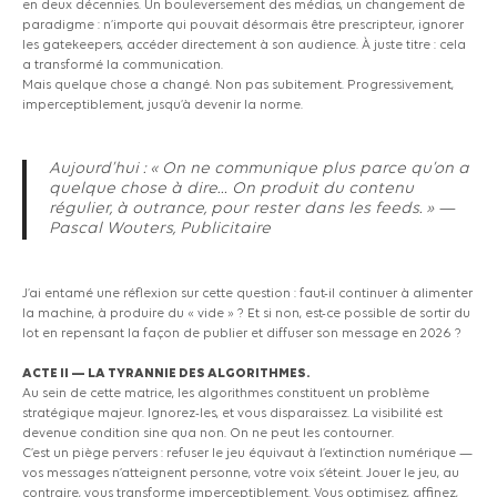
en deux décennies. Un bouleversement des médias, un changement de
paradigme : n’importe qui pouvait désormais être prescripteur, ignorer
les gatekeepers, accéder directement à son audience. À juste titre : cela
a transformé la communication.
Mais quelque chose a changé. Non pas subitement. Progressivement,
imperceptiblement, jusqu’à devenir la norme.
Aujourd’hui : « On ne communique plus parce qu’on a
quelque chose à dire… On produit du contenu
régulier, à outrance, pour rester dans les feeds. » —
Pascal Wouters, Publicitaire
J’ai entamé une réflexion sur cette question : faut-il continuer à alimenter
la machine, à produire du « vide » ? Et si non, est-ce possible de sortir du
lot en repensant la façon de publier et diffuser son message en 2026 ?
ACTE II — LA TYRANNIE DES ALGORITHMES.
Au sein de cette matrice, les algorithmes constituent un problème
stratégique majeur. Ignorez-les, et vous disparaissez. La visibilité est
devenue condition sine qua non. On ne peut les contourner.
C’est un piège pervers : refuser le jeu équivaut à l’extinction numérique —
vos messages n’atteignent personne, votre voix s’éteint. Jouer le jeu, au
contraire, vous transforme imperceptiblement. Vous optimisez, affinez,