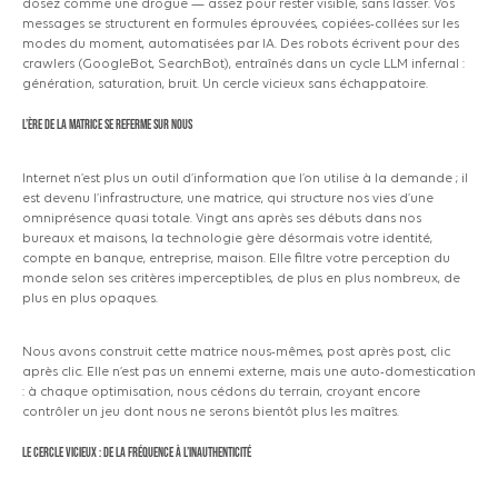
dosez comme une drogue — assez pour rester visible, sans lasser. Vos
messages se structurent en formules éprouvées, copiées-collées sur les
modes du moment, automatisées par IA. Des robots écrivent pour des
crawlers
(GoogleBot,
SearchBot), entraînés dans un cycle LLM infernal :
génération, saturation, bruit. Un cercle vicieux sans échappatoire.
L’ère de la matrice se referme sur nous
Internet n’est plus un outil d’information que l’on utilise à la demande ; il
est devenu l’infrastructure, une matrice, qui structure nos vies d’une
omniprésence quasi totale. Vingt ans après ses débuts dans nos
bureaux et maisons, la technologie gère désormais votre identité,
compte en banque, entreprise, maison. Elle filtre votre perception du
monde selon ses critères imperceptibles, de plus en plus nombreux, de
plus en plus opaques.
Nous avons construit cette matrice nous-mêmes, post après post, clic
après clic. Elle n’est pas un ennemi externe, mais une auto-domestication
: à chaque optimisation, nous cédons du terrain, croyant encore
contrôler un jeu dont nous ne serons bientôt plus les maîtres.
Le cercle vicieux : de la fréquence à l’inauthenticité