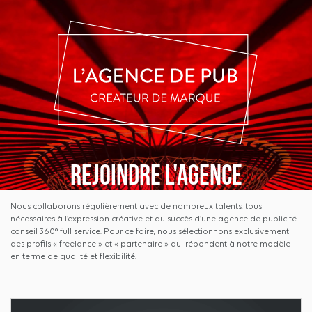
Rejoindre l'agence
Nous collaborons régulièrement avec de nombreux talents, tous
nécessaires à l’expression créative et au succès d’une agence de publicité
conseil 360° full service. Pour ce faire, nous sélectionnons exclusivement
des profils « freelance » et « partenaire » qui répondent à notre modèle
en terme de qualité et flexibilité.