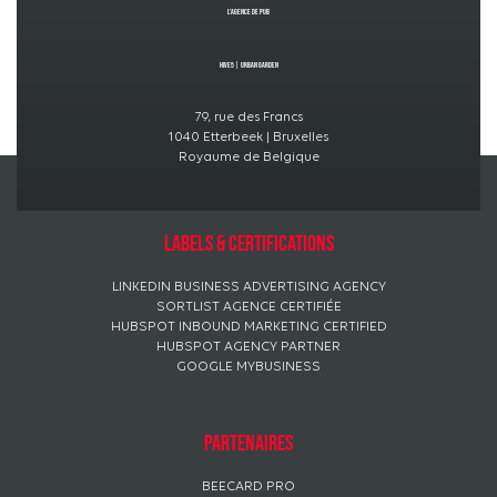
L’Agence de PUB
Hive5
|
Urban GardeN
79, rue des Francs
1040 Etterbeek | Bruxelles
Royaume de Belgique
Labels & certifications
LINKEDIN BUSINESS ADVERTISING AGENCY
SORTLIST AGENCE CERTIFIÉE
HUBSPOT INBOUND MARKETING CERTIFIED
HUBSPOT AGENCY PARTNER
GOOGLE MYBUSINESS
Partenaires
BEECARD PRO