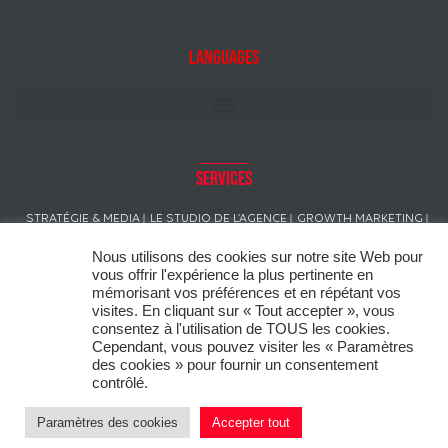
Languages
Services
STRATÉGIE & MEDIA
LE STUDIO DE L’AGENCE
GROWTH MARKETING
CRÉATION
GESTION DE CAMPAGNE
Nous utilisons des cookies sur notre site Web pour
RELATIONS PUBLIQUES & PRESSE
IDENTITÉ SONORE DE MARQUE
vous offrir l'expérience la plus pertinente en
CREATIVE SOCIAL MEDIA
ACTIVATION TERRAIN
CONSEIL EN IMAGE
mémorisant vos préférences et en répétant vos
visites. En cliquant sur « Tout accepter », vous
consentez à l'utilisation de TOUS les cookies.
Cependant, vous pouvez visiter les « Paramètres
des cookies » pour fournir un consentement
Ce site utilise des « cookies » dans le respect du règlement général sur
contrôlé.
la protection des données (RGPD) afin de personnaliser votre
expérience, analyser l’utilisation du site et vous proposer des
Paramètres des cookies
Accepter tout
promotions adaptées à vos préférences.