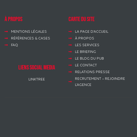
à propos
Carte du site
MENTIONS LÉGALES
LA PAGE D’ACCUEIL
RÉFÉRENCES & CASES
À PROPOS
FAQ
LES SERVICES
LE BRIEFING
LE BLOG DU PUB
LE CONTACT
LIENS SOCIAL MEDIA
RELATIONS PRESSE
RECRUTEMENT – REJOINDRE
LINKTREE
L’AGENCE