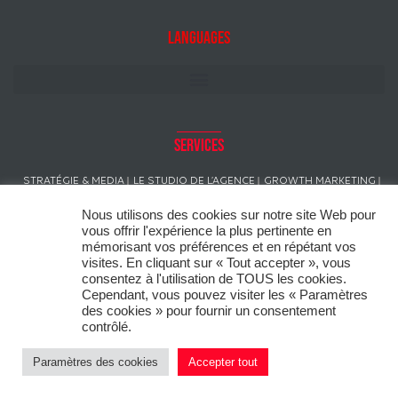
Languages
Services
STRATÉGIE & MEDIA
LE STUDIO DE L’AGENCE
GROWTH MARKETING
CRÉATION
GESTION DE CAMPAGNE
Nous utilisons des cookies sur notre site Web pour
RELATIONS PUBLIQUES & PRESSE
IDENTITÉ SONORE DE MARQUE
vous offrir l'expérience la plus pertinente en
CREATIVE SOCIAL MEDIA
ACTIVATION TERRAIN
CONSEIL EN IMAGE
mémorisant vos préférences et en répétant vos
visites. En cliquant sur « Tout accepter », vous
consentez à l'utilisation de TOUS les cookies.
Cependant, vous pouvez visiter les « Paramètres
des cookies » pour fournir un consentement
Ce site utilise des « cookies » dans le respect du règlement général sur
contrôlé.
la protection des données (RGPD) afin de personnaliser votre
expérience, analyser l’utilisation du site et vous proposer des
Paramètres des cookies
Accepter tout
promotions adaptées à vos préférences.