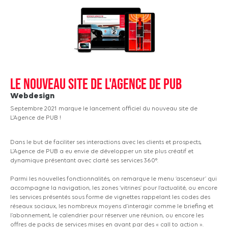
le nouveau site de l'agence de pub
Webdesign
Septembre 2021 marque le lancement officiel du nouveau site de
L’Agence de PUB !
Dans le but de faciliter ses interactions avec les clients et prospects,
L’Agence de PUB a eu envie de développer un site plus créatif et
dynamique présentant avec clarté ses services 360°.
Parmi les nouvelles fonctionnalités, on remarque le menu ‘ascenseur’ qui
accompagne la navigation, les zones ‘vitrines’ pour l’actualité, ou encore
les services présentés sous forme de vignettes rappelant les codes des
réseaux sociaux, les nombreux moyens d’interagir comme le briefing et
l’abonnement, le calendrier pour réserver une réunion, ou encore les
offres de packs de services mises en avant par des « call to action ».