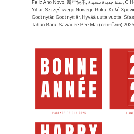
Feliz Ano Novo, 新年快乐, سنة جديدة سعيدة, С Новым годом!, 明けましておめでとうございます, Mutlu
Yıllar, Szczęśliwego Nowego Roku, Καλή Χρονι
Godt nytår, Godt nytt år, Hyvää uutta vuotta, Šťa
Tahun Baru, Sawadee Pee Mai
(ภาษาไทย) 2025