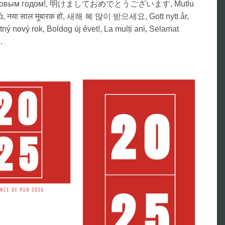
ά, नया साल मुबारक हो, 새해 복 많이 받으세요, Gott nytt år,
stný nový rok, Boldog új évet!, La mulți ani, Selamat
.